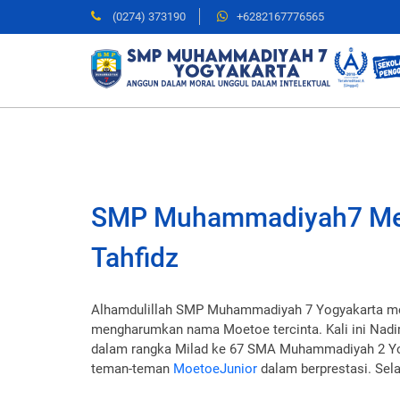
(0274) 373190
+6282167776565
SMP Muhammadiyah7 Mer
Tahfidz
Alhamdulillah SMP Muhammadiyah 7 Yogyakarta men
mengharumkan nama Moetoe tercinta. Kali ini Nadi
dalam rangka Milad ke 67 SMA Muhammadiyah 2 Yog
teman-teman
MoetoeJunior
dalam berprestasi. Sela