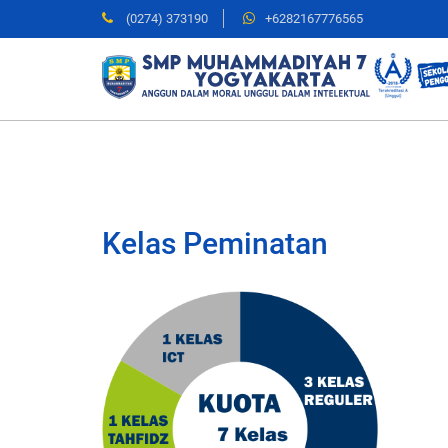
(0274) 373190
+6282167776565
Kelas Peminatan