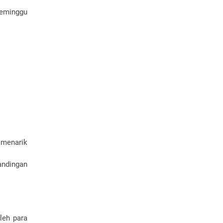
seminggu
 menarik
andingan
leh para