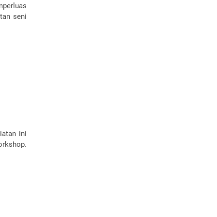
mperluas
tan seni
atan ini
orkshop.