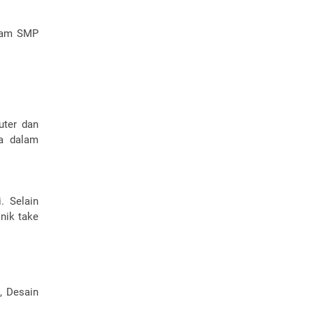
gram SMP
uter dan
a dalam
. Selain
nik take
, Desain