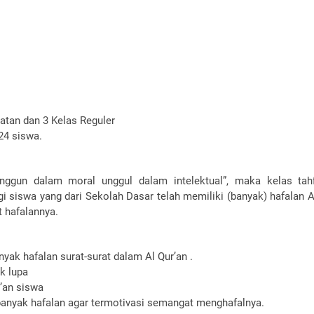
inatan dan 3 Kelas Reguler
24 siswa.
anggun dalam moral unggul dalam intelektual”, maka kelas tah
siswa yang dari Sekolah Dasar telah memiliki (banyak) hafalan Al
t hafalannya.
ak hafalan surat-surat dalam Al Qur’an .
k lupa
’an siswa
anyak hafalan agar termotivasi semangat menghafalnya.