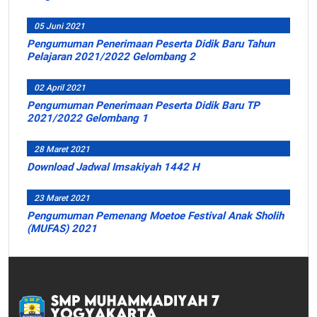
05 Juni 2021
Pengumuman Penerimaan Peserta Didik Baru Tahun
Pelajaran 2021/2022 Gelombang 2
02 April 2021
Pengumuman Penerimaan Peserta Didik Baru TP
2021/2022 Gelombang 1
28 Maret 2021
Download Jadwal Imsakiyah 1442 H
23 Maret 2021
Pengumuman Pemenang Moetoe Festival Anak Sholih
(MUFAS) 2021